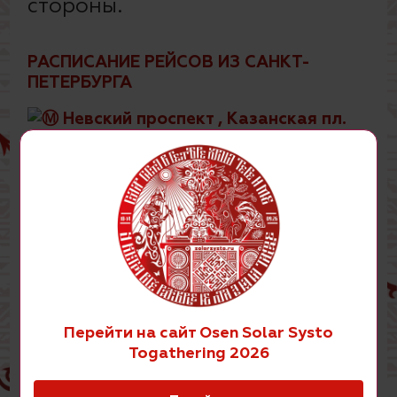
стороны.
РАСПИСАНИЕ РЕЙСОВ ИЗ САНКТ-
ПЕТЕРБУРГА
Невский проспект , Казанская пл.
Точка на карте Google: 59.933581,
30.324558
https://yandex.ru/maps/-/CHt0J8OP
САНКТ-ПЕТЕРБУРГ ▶️ СИСТО ОСЕНЬ:
10.09 СРЕДА
🚌Рейс №1 11:00 (автобус)
Перейти на сайт Osen Solar Systo
11.09 ЧЕТВЕРГ
Togathering 2026
🚌Рейс №2 10:00 (автобус)
🚌Рейс №3 11:00 (автобус)
🚌Рейс №4 12:00 (автобус)