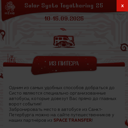
КУХНИ
Solar Systo Togathering 25
x
ОБЕРТОННОЕ
ГАЛЕРЕИ
МЕНЮ
ЧАЙНЫЕ
10-15.09.2025
СОЛАРХЕЙМ
БАНИ & ДУШИ
ЛАВКИ
ЗАКАТНАЯ
ПРОЖИВАНИЕ
АРЕНДА ПАЛАТОК
ИЗ ПИТЕРА
Одним из самых удобных способов добраться до
Систо являются специально организованные
автобусы, которые довезут Вас прямо до главных
ворот события!
Забронировать место в автобусе из Санкт-
Петербурга можно на сайте путешественников у
наших партнёров из
SPACE TRANSFER
!