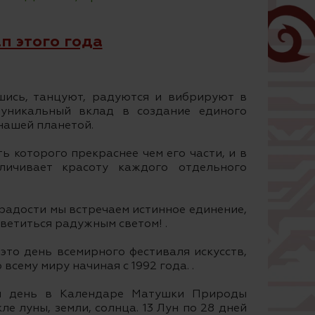
п этого года
шись, танцуют, радуются и вибрируют в
уникальный вклад в создание единого
 нашей планетой.
ь которого прекраснее чем его части, и в
личивает красоту каждого отдельного
 радости мы встречаем истинное единение,
светиться радужным светом! .
то день всемирного фестиваля искусств,
всему миру начиная с 1992 года. .
й день в Календаре Матушки Природы
е луны, земли, солнца. 13 Лун по 28 дней