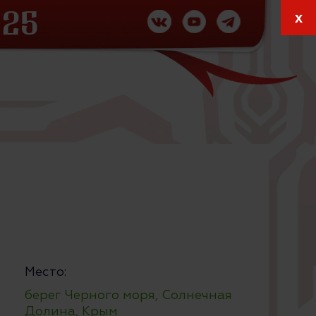
x
 25
6
Место:
берег Черного моря, Солнечная
Долина, Крым