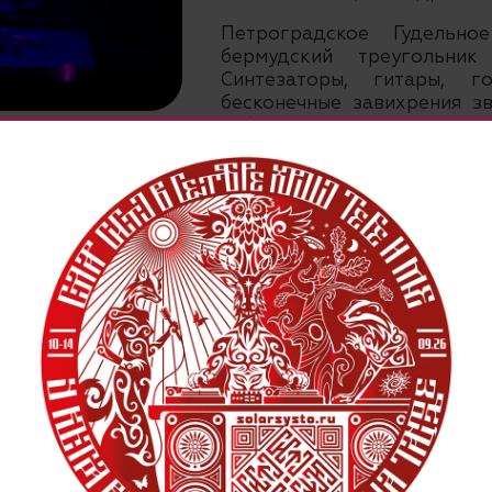
Петроградское Гудельн
бермудский треугольни
Синтезаторы, гитары, г
бесконечные завихрения з
вибрирующий поток. Теч
свойства: атмосфера то р
созвучий и мелодических ли
превращаясь в шумные на
внеконцептуальная музыка д
Аккаунты в соцсетях: