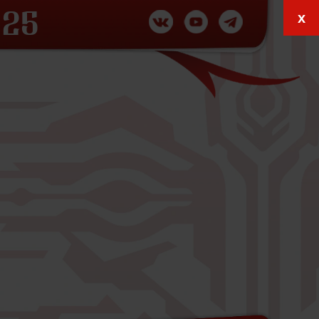
x
 25