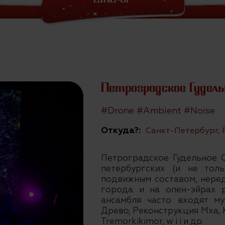
Петроградское Гудель
#Drone #Ambient #Noise
Откуда?:
Санкт-Петербург, 
Петроградское Гудельное 
петербургских (и не тол
подвижным составом, нере
города и на опен-эйрах р
ансамбля часто входят м
Древо, Реконструкция Мха, K
Tremorkikimor, w i i и др.