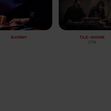
BJORNY
TILE~SHORE
СПб