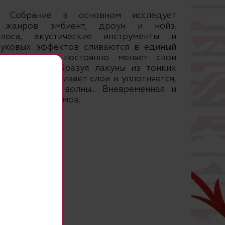
ое Собрание в основном исследует
к жанров эмбиент, дроун и нойз.
олоса, акустические инструменты и
вуковых эффектов сливаются в единый
ение музыки постоянно меняет свои
азряжается, образуя лакуны из тонких
ний, то наращивает слои и уплотняется,
катывающие волны... Вневременная и
ля открытых умов.